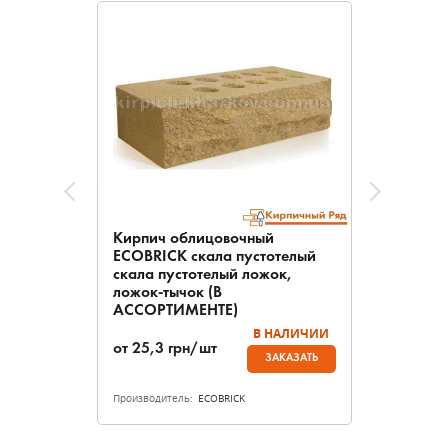
Кирпич облицовочный
ECOBRICK скала пустотелый
скала пустотелый ложок,
ложок-тычок (В
АССОРТИМЕНТЕ)
В НАЛИЧИИ
от
25,3
грн/шт
ЗАКАЗАТЬ
Производитель:
ECOBRICK