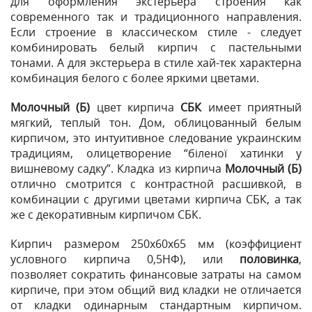
для оформления экстерьера строения как
современного так и традиционного направления.
Если строение в классическом стиле - следует
комбинировать белый кирпич с пастельными
тонами. А для экстерьера в стиле хай-тек характерна
комбинация белого с более яркими цветами.
Молочный (Б)
цвет кирпича
СБК
имеет приятный
мягкий, теплый тон. Дом, облицованный белым
кирпичом, это интуитивное следование украинским
традициям, олицетворение “біленої хатинки у
вишневому садку”. Кладка из кирпича
Молочный (Б)
отлично смотрится с контрастной расшивкой, в
комбинации с другими цветами кирпича СБК, а так
же с декоративным кирпичом СБК.
Кирпич размером 250х60х65 мм (коэффициент
условного кирпича 0,5НФ), или
половинка
,
позволяет сократить финансовые затраты на самом
кирпиче, при этом общий вид кладки не отличается
от кладки одинарным стандартным кирпичом.