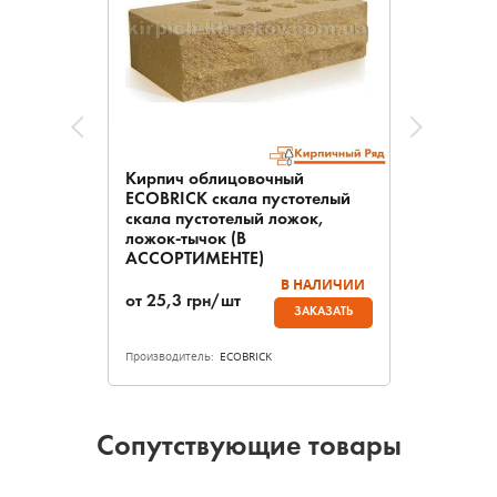
Кирпич облицовочный
ECOBRICK скала пустотелый
скала пустотелый ложок,
ложок-тычок (В
АССОРТИМЕНТЕ)
В НАЛИЧИИ
от
25,3
грн/шт
ЗАКАЗАТЬ
Производитель:
ECOBRICK
Сопутствующие товары