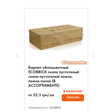
Кирпич облицовочный
ECOBRICK скала пустотелый
скала пустотелый ложок,
ложок-тычок (В
АССОРТИМЕНТЕ)
В НАЛИЧИИ
от
25,3
грн/шт
ЗАКАЗАТЬ
Производитель:
ECOBRICK