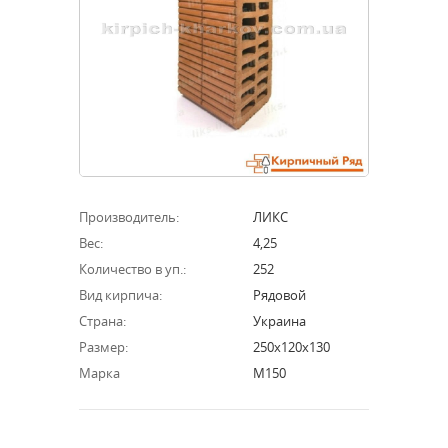
Производитель:
ЛИКС
Вес:
4,25
Количество в уп.:
252
Вид кирпича:
Рядовой
Страна:
Украина
Размер:
250х120х130
Марка
М150