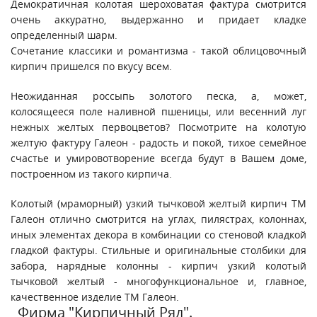
Демократичная колотая шероховатая фактура смотрится
очень аккуратно, выдержанно и придает кладке
определенный шарм.
Сочетание классики и романтизма - такой облицовочный
кирпич пришелся по вкусу всем.
Неожиданная россыпь золотого песка, а, может,
колосящееся поле наливной пшеницы, или весенний луг
нежных желтых первоцветов? Посмотрите на колотую
желтую фактуру Галеон - радость и покой, тихое семейное
счастье и умировотворение всегда будут в Вашем доме,
построенном из такого кирпича.
Колотый (мраморный) узкий тычковой желтый кирпич ТМ
Галеон отлично смотрится на углах, пилястрах, колоннах,
иных элементах декора в комбинации со стеновой кладкой
гладкой фактуры. Стильные и оригинальные столбики для
забора, нарядные колонны - кирпич узкий колотый
тычковой желтый - многофункциональное и, главное,
качественное изделие ТМ Галеон.
Фирма "Кирпичный Ряд".