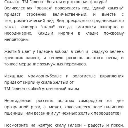
Скала от ТМ Галеон - богатая и роскошная фактура!
Великолепная "рваная" поверхность под "дикий камень"
придаст строению величественный, и вместе с
тем, романтический вид. Вид прекрасного средневекового
замка. Фактура "скала" всегда смотрится шикарно и
неординарно. Каждый кирпич в кладке по-своему
неповторим.
Желтый цвет у Галеона вобрал в себя и сладкую зелень
зреющих оливок, и теплую роскошь золотого песка, и
тонкое мерцание жемчужных переливов.
Изящные мраморно-белые и золотистые вкрапления
придают кирпичу скала желтый от
ТМ Галеон особый утонченный шарм.
Неожиданная россыпь золотых самородков на дне
прозрачной реки, а, может, колосящееся поле наливной
пшеницы, или весенний луг нежных желтых первоцветов?
Посмотрите на желтую скалу Галеон - радость и покой,