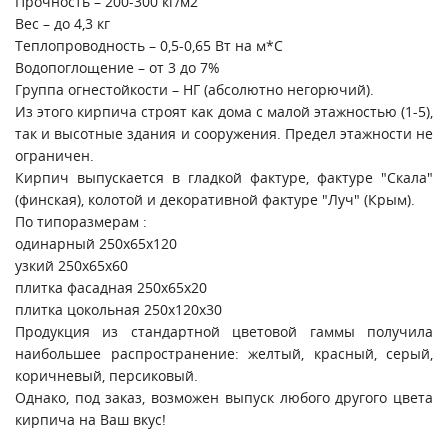
Прочность – 200-300 кг/м2
Вес – до 4,3 кг
Теплопроводность – 0,5-0,65 Вт на м*С
Водопоглощение – от 3 до 7%
Группа огнестойкости – НГ (абсолютно негорючий).
Из этого кирпича строят как дома с малой этажностью (1-5),
так и высотные здания и сооружения. Предел этажности не
ограничен.
Кирпич выпускается в гладкой фактуре, фактуре "Скала"
(финская), колотой и декоративной фактуре "Луч" (Крым).
По типоразмерам :
одинарный 250х65х120
узкий 250х65х60
плитка фасадная 250х65х20
плитка цокольная 250х120х30
Продукция из стандартной цветовой гаммы получила
наибольшее распространение: желтый, красный, серый,
коричневый, персиковый.
Однако, под заказ, возможен выпуск любого другого цвета
кирпича на Ваш вкус!