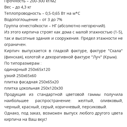
Прочность – 200-300 кг/м2
Вес – до 4,3 кг
Теплопроводность – 0,5-0,65 Вт на м*С
Водопоглощение – от 3 до 7%
Группа огнестойкости – НГ (абсолютно негорючий).
Из этого кирпича строят как дома с малой этажностью (1-5),
так и высотные здания и сооружения. Предел этажности не
ограничен.
Кирпич выпускается в гладкой фактуре, фактуре "Скала"
(финская), колотой и декоративной фактуре "Луч" (Крым).
По типоразмерам :
одинарный 250х65х120
узкий 250х65х60
плитка фасадная 250х65х20
плитка цокольная 250х120х30
Продукция из стандартной цветовой гаммы получила
наибольшее распространение: желтый, оливковый,
черный, красный, серый, коричневый, персиковый.
Однако, под заказ, возможен выпуск любого другого цвета
кирпича на Ваш вкус!