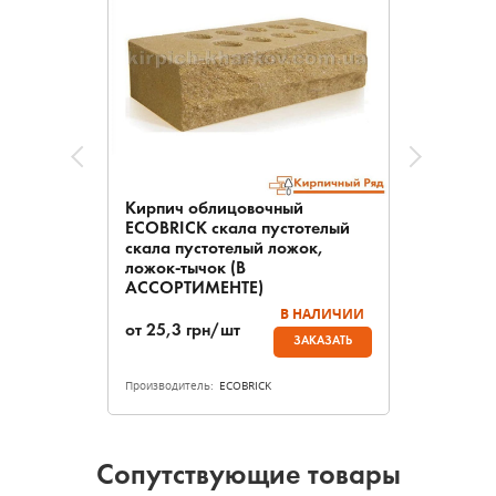
Кирпич облицовочный
ECOBRICK скала пустотелый
скала пустотелый ложок,
ложок-тычок (В
АССОРТИМЕНТЕ)
В НАЛИЧИИ
от
25,3
грн/шт
ЗАКАЗАТЬ
Производитель:
ECOBRICK
Сопутствующие товары