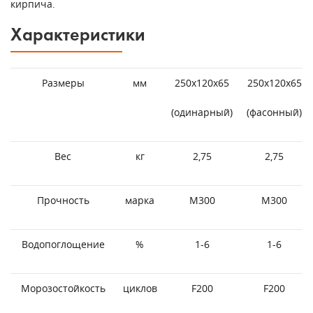
кирпича.
Характеристики
Размеры
мм
250х120х65
250х120х65
(одинарный)
(фасонный)
Вес
кг
2,75
2,75
Прочность
марка
М300
М300
Водопоглощение
%
1-6
1-6
Морозостойкость
циклов
F200
F200