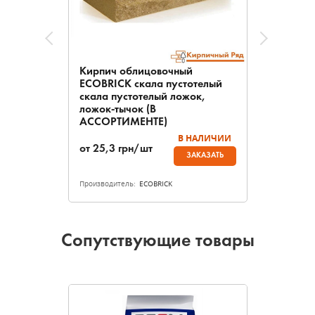
Кирпич облицовочный
ECOBRICK скала пустотелый
скала пустотелый ложок,
ложок-тычок (В
АССОРТИМЕНТЕ)
В НАЛИЧИИ
от
25,3
грн/шт
ЗАКАЗАТЬ
Производитель:
ECOBRICK
Сопутствующие товары