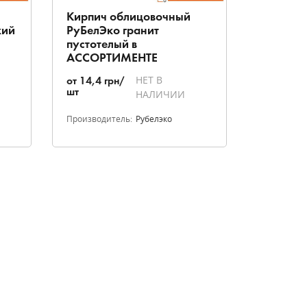
Кирпич облицовочный
Кирпич
кий
РуБелЭко гранит
РуБелЭк
пустотелый в
пустоте
АССОРТИМЕНТЕ
АССОР
НЕТ В
от
14,4
грн/
от
14,4
г
шт
шт
НАЛИЧИИ
Производитель:
Рубелэко
Производи