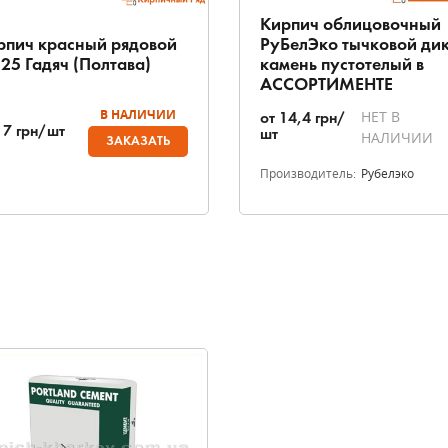
Кирпич облицовочный
рпич красный рядовой
РуБелЭко тычковой ди
25 Гадяч (Полтава)
камень пустотелый в
АССОРТИМЕНТЕ
В НАЛИЧИИ
НЕТ В
от
14,4
грн/
17
грн/шт
шт
НАЛИЧИИ
ЗАКАЗАТЬ
Производитель:
Рубелэко
ы