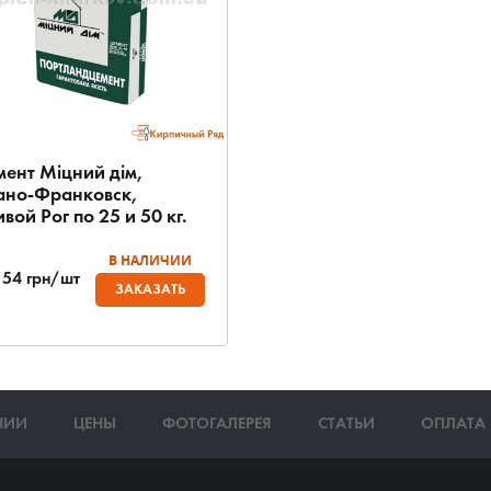
мент Міцний дім,
ано-Франковск,
вой Рог по 25 и 50 кг.
В НАЛИЧИИ
154
грн/шт
ЗАКАЗАТЬ
НИИ
ЦЕНЫ
ФОТОГАЛЕРЕЯ
СТАТЬИ
ОПЛАТА 