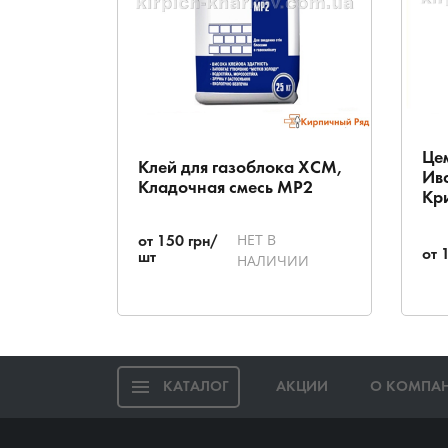
Це
Клей для газоблока ХСМ,
Ив
Кладочная смесь МР2
Кри
НЕТ В
от
150
грн/
от
шт
НАЛИЧИИ
КАТАЛОГ
АКЦИИ
О КОМПА