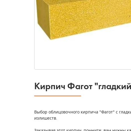
Кирпич Фагот "гладки
Выбор облицовочного кирпича "Фагот" с гладк
излишеств.
Заказывая этот кирпич, помните: вам нужны к