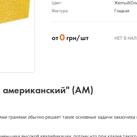
Цвет:
Желтый(ол
Фактура:
Гладкая
0
от
грн/шт
НЕТ В НА
й американский" (АМ)
ими гранями обычно решает такие основные задачи заказчика и
аменщики высокой квалификации, потому что при кладке таког