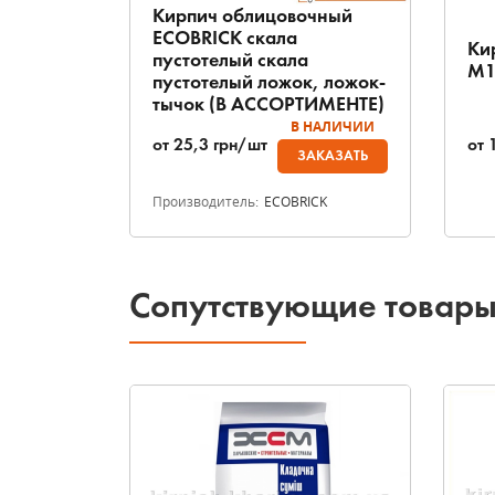
Кирпич облицовочный
ECOBRICK скала
ный
Ки
пустотелый скала
, новый
М1
пустотелый ложок, ложок-
тычок (В АССОРТИМЕНТЕ)
НАЛИЧИИ
В НАЛИЧИИ
от
25,3
грн/шт
от
КАЗАТЬ
ЗАКАЗАТЬ
Производитель:
ECOBRICK
Сопутствующие товар