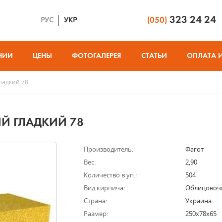
323 24 24
РУС
УКР
(050)
НИИ
ЦЕНЫ
ФОТОГАЛЕРЕЯ
СТАТЬИ
ОПЛАТА 
ладкий 78
Й ГЛАДКИЙ 78
Производитель:
Фагот
Вес:
2,90
Количество в уп.:
504
Вид кирпича:
Облицовоч
Страна:
Украина
Размер:
250х78х65