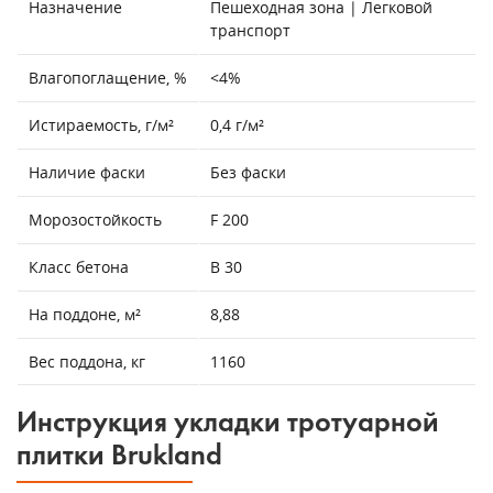
Назначение
Пешеходная зона | Легковой
транспорт
Влагопоглащение, %
<4%
Истираемость, г/м²
0,4 г/м²
Наличие фаски
Без фаски
Морозостойкость
F 200
Класс бетона
В 30
На поддоне, м²
8,88
Вес поддона, кг
1160
Инструкция укладки тротуарной
плитки Brukland