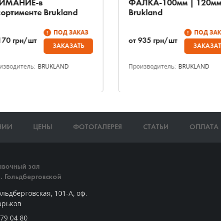
ИМАНИЕ-в
ФАЛКА-100мм | 120м
сортименте Brukland
Brukland
ПОД ЗАКАЗ
ПОД ЗА
170
грн/шт
от
935
грн/шт
ЗАКАЗАТЬ
ЗАКАЗАТ
изводитель:
BRUKLAND
Производитель:
BRUKLAND
НИИ
ЦЕНЫ
ФОТОГАЛЕРЕЯ
СТАТЬИ
ОПЛАТА 
авочный зал
л. Гольдберговской
ольдберговская, 101-А, оф.
арьков
79 04 80