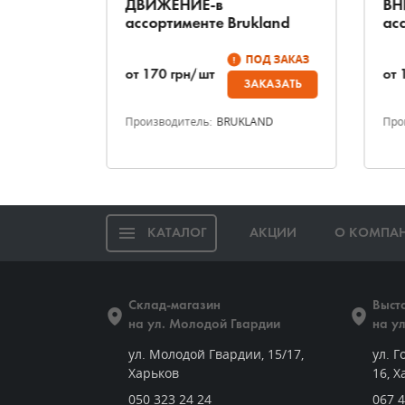
ДВИЖЕНИЕ-в
ВН
kland
ассортименте Brukland
ас
ОД ЗАКАЗ
ПОД ЗАКАЗ
от
170
грн/шт
от
КАЗАТЬ
ЗАКАЗАТЬ
AND
Производитель:
BRUKLAND
Про
КАТАЛОГ
АКЦИИ
О КОМПА
Склад-магазин
Выст
на ул. Молодой Гвардии
на у
ул. Молодой Гвардии, 15/17,
ул. Г
Харьков
16, Х
050 323 24 24
067 4