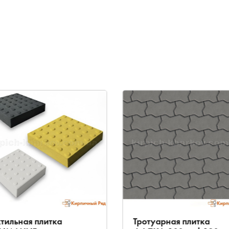
ктильная плитка
Тротуарная плитка