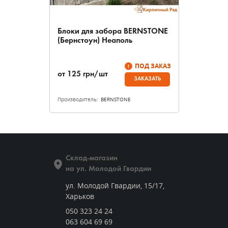
Блоки для забора BERNSTONE
(Бернстоун) Неаполь
ПОД ЗАКАЗ
от
125
грн/шт
ЗАКАЗАТЬ
Производитель:
BERNSTONE
Склад-магазин
на ул. Молодой Гвардии
ул. Молодой Гвардии, 15/17,
Харьков
050 323 24 24
063 604 69 69