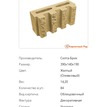
Производитель:
Силта-Брик
Размер:
390х140х190
Цвет:
Желтый
(оливковый)
Вес:
14,20
Количество в уп.:
84
Вид кирпича:
Облицовочный
Фактура:
Декоративная
Страна:
Украина