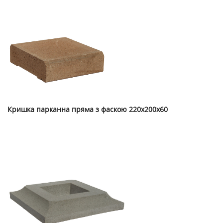
Кришка парканна пряма з фаскою 220х200х60