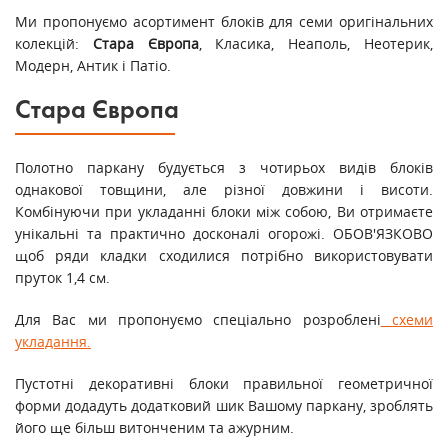
Ми пропонуємо асортимент блоків для семи оригінальних
колекцій:
Стара Європа
, Класика, Неаполь, Неотерик,
Модерн, Антик і Патіо.
Стара Європа
Полотно паркану будується з чотирьох видів блоків
однакової товщини, але різної довжини і висоти.
Комбінуючи при укладанні блоки між собою, Ви отримаєте
унікальні та практично досконалі огорожі. ОБОВ'ЯЗКОВО
щоб ряди кладки сходилися потрібно використовувати
пруток 1,4 см.
Для Вас ми пропонуємо спеціально розроблені
схеми
укладання.
Пустотні декоративні блоки правильної геометричної
форми додадуть додатковий шик Вашому паркану, зроблять
його ще більш витонченим та ажурним.