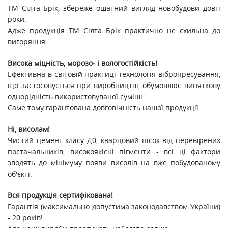
ТМ Сілта Брік, збереже ошатний вигляд новобудови довгі
роки.
Адже продукція ТМ Сілта Брік практично не схильна до
вигоряння.
Висока міцність, морозо- і вологостійкість!
Ефективна в світовій практиці технологія вібропресування,
що застосовується при виробництві, обумовлює виняткову
однорідність використовуваної суміші.
Саме тому гарантована довговічність нашої продукції.
Ні, висолам!
Чистий цемент класу Д0, кварцовий пісок від перевірених
постачальників, високоякісні пігменти - всі ці фактори
зводять до мінімуму появи висолів на вже побудованому
об'єкті.
Вся продукція сертифікована!
Гарантія (максимально допустима законодавством України)
- 20 років!