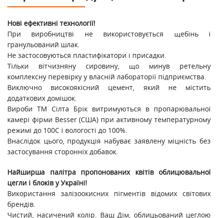
Нові ефективні технології!
При виробництві не використовується щебінь і
гранульований шлак.
Не застосовуються пластифікатори і присадки.
Тільки вітчизняну сировину, що минув ретельну
комплексну перевірку у власній лабораторії підприємства.
Виключно високоякісний цемент, який не містить
додаткових домішок.
Вироби ТМ Сілта Брік витримуються в пропарювальної
камері фірми Besser (США) при активному температурному
режимі до 100С і вологості до 100%.
Внаслідок цього, продукція набуває заявлену міцність без
застосування сторонніх добавок.
Найширша палітра пропонованих квітів облицювальної
цегли і блоків у Україні!
Використання залізоокисних пігментів відомих світових
брендів.
Чистий, насичений колір. Ваш Дім, облицьований цеглою