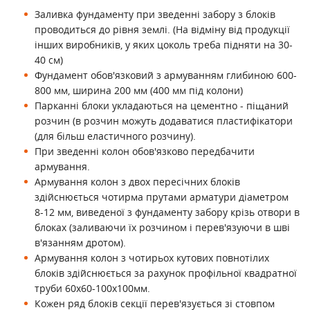
Заливка фундаменту при зведенні забору з блоків
проводиться до рівня землі. (На відміну від продукції
інших виробників, у яких цоколь треба підняти на 30-
40 см)
Фундамент обов'язковий з армуванням глибиною 600-
800 мм, ширина 200 мм (400 мм під колони)
Парканні блоки укладаються на цементно - піщаний
розчин (в розчин можуть додаватися пластифікатори
(для більш еластичного розчину).
При зведенні колон обов'язково передбачити
армування.
Армування колон з двох пересічних блоків
здійснюється чотирма прутами арматури діаметром
8-12 мм, виведеної з фундаменту забору крізь отвори в
блоках (заливаючи їх розчином і перев'язуючи в шві
в'язанням дротом).
Армування колон з чотирьох кутових повнотілих
блоків здійснюється за рахунок профільної квадратної
труби 60х60-100х100мм.
Кожен ряд блоків секції перев'язується зі стовпом