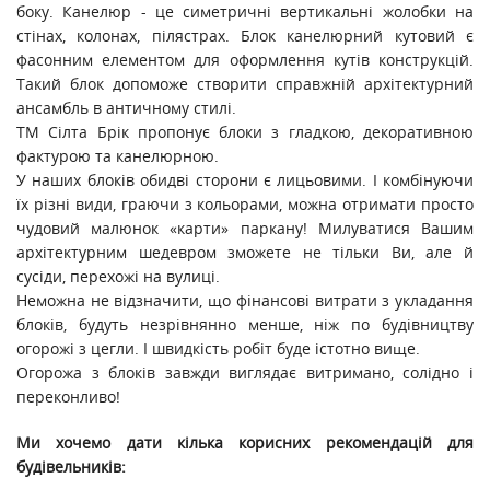
боку. Канелюр - це симетричні вертикальні жолобки на
стінах, колонах, пілястрах. Блок канелюрний кутовий є
фасонним елементом для оформлення кутів конструкцій.
Такий блок допоможе створити справжній архітектурний
ансамбль в античному стилі.
ТМ Сілта Брік пропонує блоки з гладкою, декоративною
фактурою та канелюрною.
У наших блоків обидві сторони є лицьовими. І комбінуючи
їх різні види, граючи з кольорами, можна отримати просто
чудовий малюнок «карти» паркану! Милуватися Вашим
архітектурним шедевром зможете не тільки Ви, але й
сусіди, перехожі на вулиці.
Неможна не відзначити, що фінансові витрати з укладання
блоків, будуть незрівнянно менше, ніж по будівництву
огорожі з цегли. І швидкість робіт буде істотно вище.
Огорожа з блоків завжди виглядає витримано, солідно і
переконливо!
Ми хочемо дати кілька корисних рекомендацій для
будівельників: