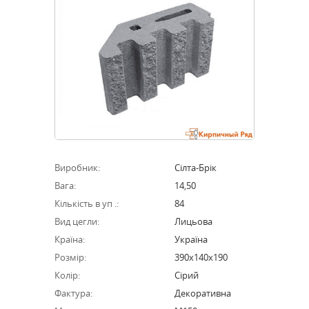
Виробник:
Сілта-Брік
Вага:
14,50
Кількість в уп .:
84
Вид цегли:
Лицьова
Країна:
Україна
Розмір:
390х140х190
Колір:
Сірий
Фактура:
Декоративна