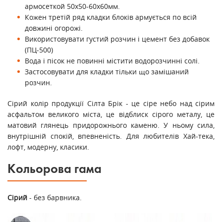
армосеткой 50х50-60х60мм.
Кожен третій ряд кладки блоків армується по всій
довжині огорожі.
Використовувати густий розчин і цемент без добавок
(ПЦ-500)
Вода і пісок не повинні містити водорозчинні солі.
Застосовувати для кладки тільки що замішаний
розчин.
Сірий колір продукції Сілта Брік - це сіре небо над сірим
асфальтом великого міста, це відблиск сірого металу, це
матовий глянець придорожнього каменю. У ньому сила,
внутрішній спокій, впевненість. Для любителів Хай-тека,
лофт, модерну, класики.
Кольорова гама
Сірий
- без барвника.