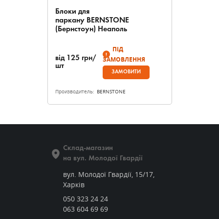
Блоки для
паркану BERNSTONE
(Бернстоун) Неаполь
ПІД
від
125
грн/
ЗАМОВЛЕННЯ
шт
ЗАМОВИТИ
Производитель:
BERNSTONE
Склад-магазин
на вул. Молодої Гвардії
вул. Молодої Гвардії, 15/17,
Харків
050 323 24 24
063 604 69 69