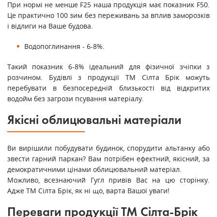
При нормі не менше F25 наша продукція має показник F50.
Це практично 100 зим без переживань за вплив заморозків
і відлиги на Ваше будова.
Водопоглинання - 6-8%.
Такий показник 6-8% ідеальний для фізичної зчіпки з
розчином. Будівлі з продукції ТМ Сілта Брік можуть
перебувати в безпосередній близькості від відкритих
водойм без загрози псування матеріалу.
Якісні облицювальні матеріали
Ви вирішили побудувати будинок, спорудити альтанку або
звести гарний паркан? Вам потрібен ефектний, якісний, за
демократичними цінами облицювальний матеріал.
Можливо, всезнаючий Гугл привів Вас на цю сторінку.
Адже ТМ Сілта Брік, як ні що, варта Вашої уваги!
Переваги продукції ТМ Сілта-Брік