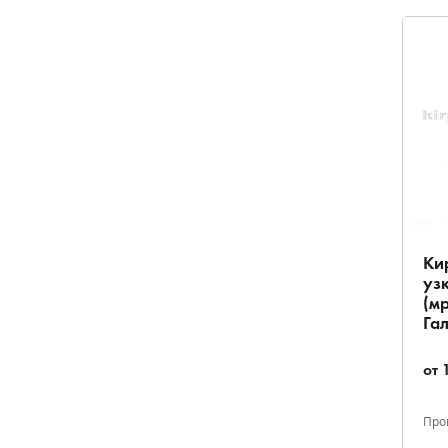
Ки
уз
(м
Га
от
Про