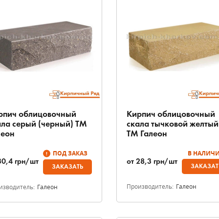
рпич облицовочный
Кирпич облицовочный
ала серый (черный) ТМ
скала тычковой желтый
леон
ТМ Галеон
ПОД ЗАКАЗ
В НАЛИЧ
от
28,3
грн/шт
30,4
грн/шт
ЗАКАЗАТ
ЗАКАЗАТЬ
Производитель:
Галеон
изводитель:
Галеон