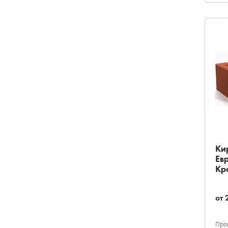
Ки
Ев
Кр
от
Про