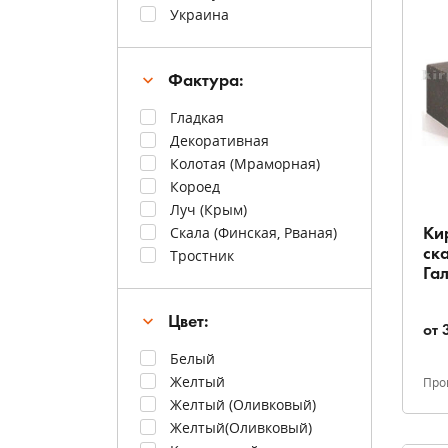
Украина
Фактура:
Гладкая
Декоративная
Колотая (мраморная)
Короед
Луч (крым)
Скала (финская, Рваная)
Ки
Тростник
ск
Га
Цвет:
от
Белый
Желтый
Про
Желтый (оливковый)
Желтый(оливковый)