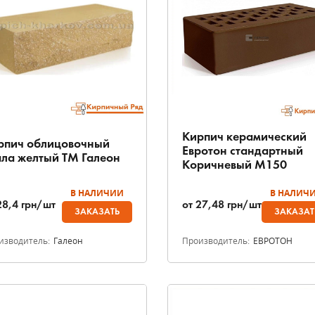
Кирпич керамический
рпич облицовочный
Евротон стандартный
ала желтый ТМ Галеон
Коричневый М150
В НАЛИЧИИ
В НАЛИЧ
28,4
грн/шт
от
27,48
грн/шт
ЗАКАЗАТЬ
ЗАКАЗАТ
изводитель:
Галеон
Производитель:
ЕВРОТОН