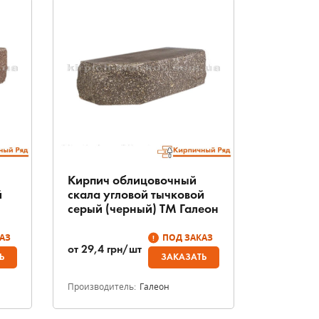
Кирпич облицовочный
й
скала угловой тычковой
серый (черный) ТМ Галеон
АЗ
ПОД ЗАКАЗ
от
29,4
грн/шт
Ь
ЗАКАЗАТЬ
Производитель:
Галеон