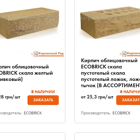
Кирпич облицовочный
рпич облицовочный
ECOBRICK скала
OBRICK скала желтый
пустотелый скала
ливковый)
пустотелый ложок, лож
тычок (В АССОРТИМЕН
В НАЛИЧИИ
В НАЛИЧ
28
грн/шт
от
25,3
грн/шт
ЗАКАЗАТЬ
ЗАКАЗАТ
изводитель:
ECOBRICK
Производитель:
ECOBRICK