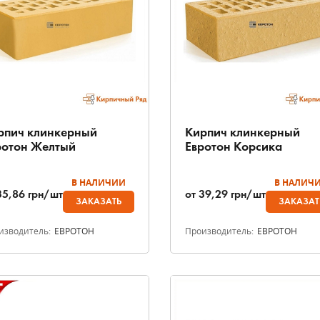
рпич клинкерный
Кирпич клинкерный
ротон Желтый
Евротон Корсика
В НАЛИЧИИ
В НАЛИЧ
35,86
грн/шт
от
39,29
грн/шт
ЗАКАЗАТЬ
ЗАКАЗАТ
изводитель:
ЕВРОТОН
Производитель:
ЕВРОТОН