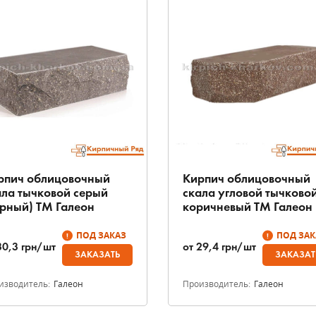
рпич облицовочный
Кирпич облицовочный
ала тычковой серый
скала угловой тычково
ерный) ТМ Галеон
коричневый ТМ Галеон
ПОД ЗАКАЗ
ПОД ЗАК
30,3
грн/шт
от
29,4
грн/шт
ЗАКАЗАТЬ
ЗАКАЗАТ
изводитель:
Галеон
Производитель:
Галеон