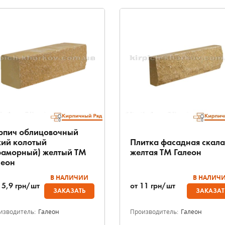
рпич облицовочный
кий колотый
Плитка фасадная скала
раморный) желтый ТМ
желтая ТМ Галеон
леон
В НАЛИЧИИ
В НАЛИЧ
15,9
грн/шт
от
11
грн/шт
ЗАКАЗАТЬ
ЗАКАЗАТ
изводитель:
Галеон
Производитель:
Галеон