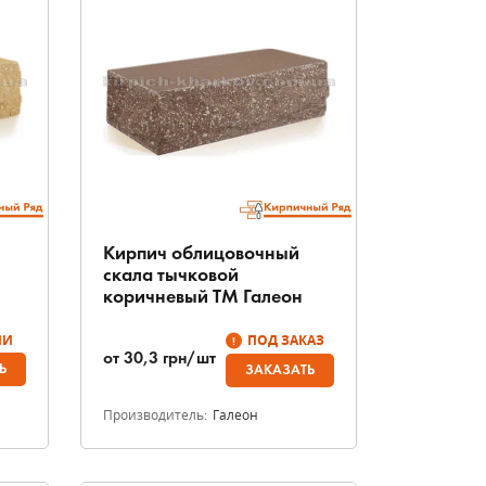
Кирпич облицовочный
скала тычковой
коричневый ТМ Галеон
ИИ
ПОД ЗАКАЗ
от
30,3
грн/шт
Ь
ЗАКАЗАТЬ
Производитель:
Галеон