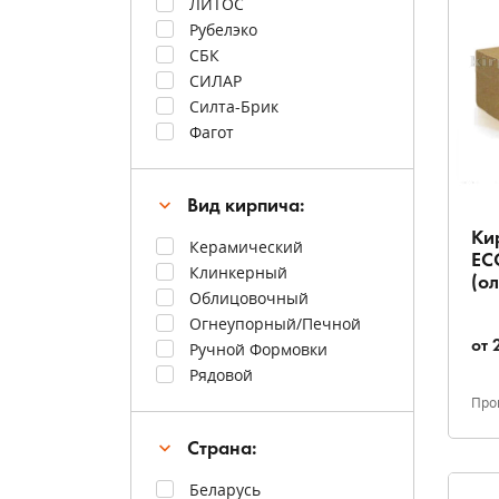
ЛИТОС
Рубелэко
СБК
СИЛАР
Силта-Брик
Фагот
Вид кирпича:
Ки
Керамический
EC
Клинкерный
(о
Облицовочный
Огнеупорный/Печной
от
Ручной Формовки
Рядовой
Про
Страна:
Беларусь