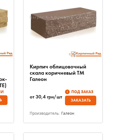
Кирпич облицовочный
скала коричневый ТМ
ок-
Галеон
ТЕ)
ИИ
ПОД ЗАКАЗ
от
30,4
грн/шт
Ь
ЗАКАЗАТЬ
Производитель:
Галеон