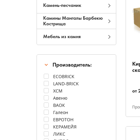
Камень-песчаник
Камины Мангалы Барбекю
Кострища
Мебель из камня
Ки
Производитель:
ск
ECOBRICK
LAND-BRICK
XCM
от
Авеню
ВАОК
Про
Галеон
ЕВРОТОН
КЕРАМЕЙЯ
ЛИКС