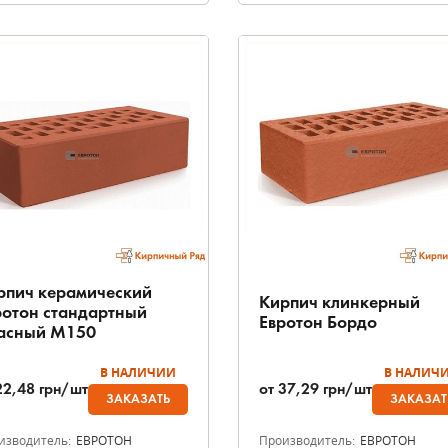
рпич керамический
Кирпич клинкерный
ротон стандартный
Евротон Бордо
асный М150
В НАЛИЧИИ
В НАЛИЧ
22,48
грн/шт
от
37,29
грн/шт
ЗАКАЗАТЬ
ЗАКАЗАТ
изводитель:
ЕВРОТОН
Производитель:
ЕВРОТОН