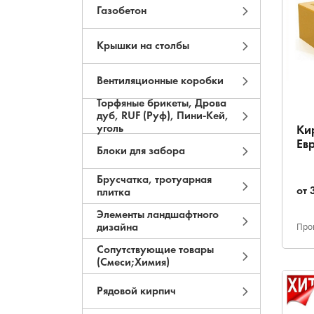
Газобетон
Крышки на столбы
Вентиляционные коробки
Торфяные брикеты, Дрова
дуб, RUF (Руф), Пини-Кей,
уголь
Ки
Ев
Блоки для забора
Брусчатка, тротуарная
от
плитка
Элементы ландшафтного
Про
дизайна
Сопутствующие товары
(Смеси;Химия)
Рядовой кирпич