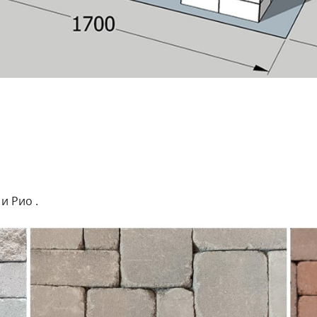
и Рио .