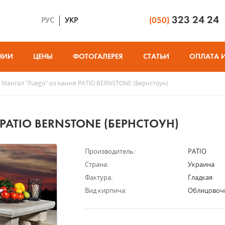
323 24 24
РУС
УКР
(050)
НИИ
ЦЕНЫ
ФОТОГАЛЕРЕЯ
СТАТЬИ
ОПЛАТА 
Мангал "Fuego" из камня PATIO BERNSTONE (Бернстоун)
PATIO BERNSTONE (БЕРНСТОУН)
Производитель:
PATIO
Страна:
Украина
Фактура:
Гладкая
Вид кирпича:
Облицовоч