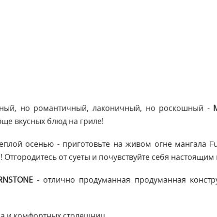
чный, но романтичный, лаконичный, но роскошный -
ще вкусных блюд на гриле!
еплой осенью - приготовьте на живом огне мангала Fu
 Отгородитесь от суеты и почувствуйте себя настоящим
RNSTONE
- отлично продуманная продуманная констру
ла и комфортных столешниц.