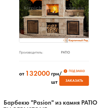
Производитель:
PATIO
ПОД ЗАКАЗ
132000
от
грн/
ЗАКАЗАТЬ
шт
Барбекю "Pasion" из камня PATIO