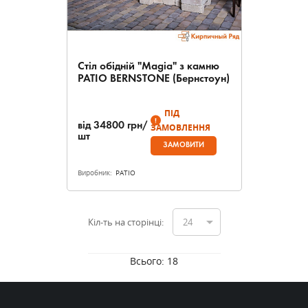
Стіл обідній "Magia" з камню
PATIO BERNSTONE (Бернстоун)
ПІД
від
34800
грн/
ЗАМОВЛЕННЯ
шт
ЗАМОВИТИ
Виробник:
PATIO
Кіл-ть на сторінці:
24
Всього:
18