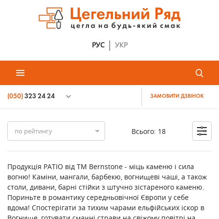
РУС
УКР
(050)
323 24 24
ЗАМОВИТИ ДЗВІНОК
Всього:
18
по рейтингу
Продукція PATIO від ТМ Bernstone - міць каменю і сила
вогню! Каміни, мангали, барбекю, вогнищеві чаші, а також
столи, дивани, барні стійки з штучно зістареного каменю.
Пориньте в романтику середньовічної Європи у себе
вдома! Спостерігати за тихим чарами ельфійських іскор в
Вогнище, готувати смачні страви на свіжому повітрі на