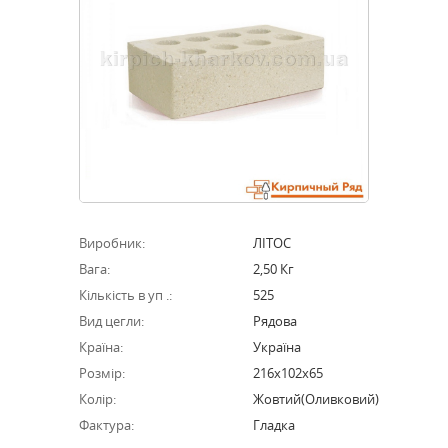
Виробник:
ЛIТОС
Вага:
2,50 Кг
Кількість в уп .:
525
Вид цегли:
Рядова
Країна:
Україна
Розмір:
216х102х65
Колір:
Жовтий(оливковий)
Фактура:
Гладка