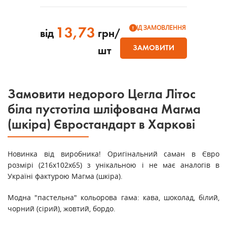
ПІД ЗАМОВЛЕННЯ
13,73
від
грн/
ЗАМОВИТИ
шт
Замовити недорого Цегла Літос
біла пустотіла шліфована Магма
(шкіра) Євростандарт в Харкові
Новинка від виробника! Оригінальний саман в Євро
розмірі (216х102х65) з унікальною і не має аналогів в
Україні фактурою Магма (шкіра).
Модна "пастельна" кольорова гама: кава, шоколад, білий,
чорний (сірий), жовтий, бордо.