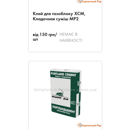
Клей для газоблоку ХСМ,
Кладочная суміш МР2
НЕМАЄ В
від
150
грн/
шт
НАЯВНОСТІ