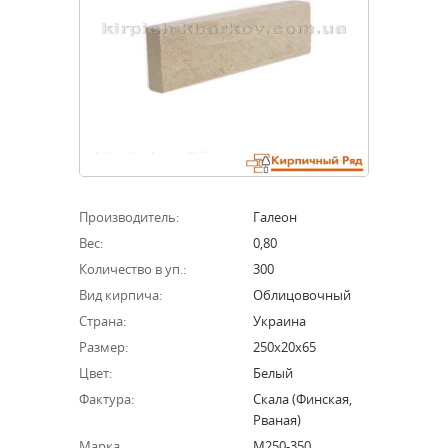
Производитель:
Галеон
Вес:
0,80
Количество в уп.:
300
Вид кирпича:
Облицовочный
Страна:
Украина
Размер:
250х20х65
Цвет:
Белый
Фактура:
Скала (финская,
Рваная)
Марка
М250-350