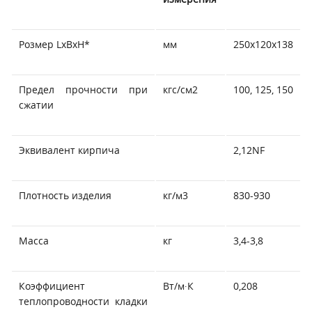
Розмер LxBxH*
мм
250х120х138
Предел прочности при
кгс/см2
100, 125, 150
сжатии
Эквивалент кирпича
2,12NF
Плотность изделия
кг/м3
830-930
Масса
кг
3,4-3,8
Коэффициент
Вт/м∙К
0,208
теплопроводности кладки