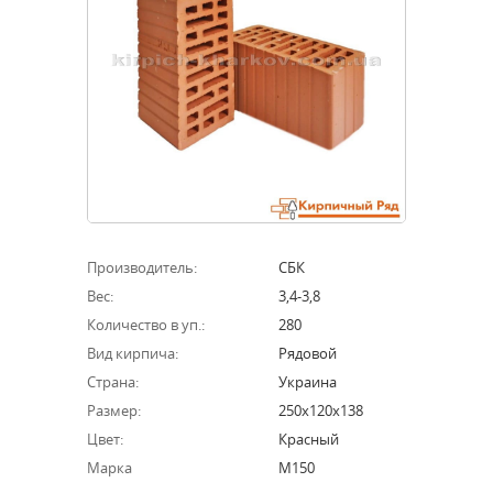
Производитель:
СБК
Вес:
3,4-3,8
Количество в уп.:
280
Вид кирпича:
Рядовой
Страна:
Украина
Размер:
250х120х138
Цвет:
Красный
Марка
М150